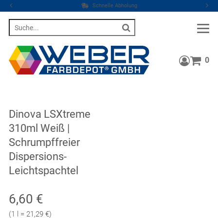
Schnelle Abholung
Suche
0
Warenkor
Dinova LSXtreme
310ml Weiß |
Schrumpffreier
Dispersions-
Leichtspachtel
Verkaufspreis: 6,60 €
6,60 €
Preis pro 1 l = 21,29 €
(
1 l = 21,29 €
)