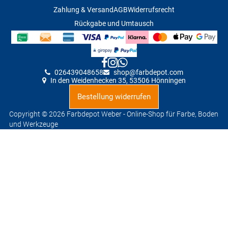
Zahlung & Versand
AGB
Widerrufsrecht
Rückgabe und Umtausch
026439048658
shop@farbdepot
.
com
In den Weidenhecken 35, 53506 Hönningen
Bestellung widerrufen
Copyright © 2026 Farbdepot Weber - Online-Shop für Farbe, Boden
und Werkzeuge