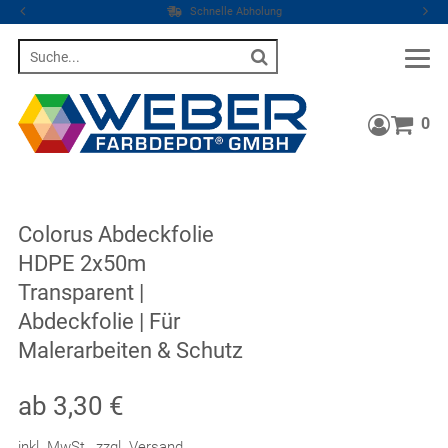
Schnelle Abholung
Suche
0
Warenkor
Colorus Abdeckfolie
HDPE 2x50m
Transparent |
Abdeckfolie | Für
Malerarbeiten & Schutz
ab 3,30 €
inkl. MwSt.
,
zzgl. Versand